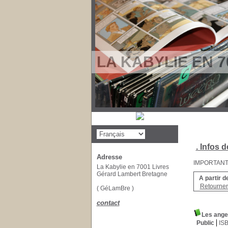
LA KABYLIE EN 7
. Infos d
Adresse
IMPORTANT : 
La Kabylie en 7001 Livres
Gérard Lambert Bretagne
A partir d
Retourner 
( GéLamBre )
contact
Les ange
Public
IS