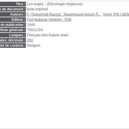
Titre :
Les anges. : (Ethnologie religieuse)
e de document :
texte imprimé
Auteurs :
F. (Taguemutt-Âezzuz : Taguemount-Azouz) Â...
;
Henri (P.B.) G
Editeur :
Fort-National (Algérie) : FDB
de publication :
1949
Note générale :
70011264
Langues :
Français (
fre
) Kabyle (
kab
)
ndex. décimale :
200
te de contenu :
Religion