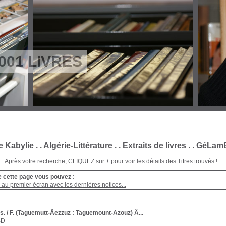
001 LIVRES
e Kabylie .
. Algérie-Littérature .
. Extraits de livres .
. GéLamB
Après votre recherche, CLIQUEZ sur + pour voir les détails des Titres trouvés !
e cette page vous pouvez :
au premier écran avec les dernières notices...
s.
/ F. (Taguemutt-Âezzuz : Taguemount-Azouz) Â...
BD