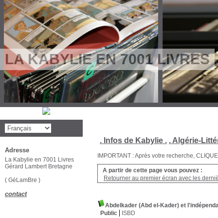
LA KABYLIE EN 7001 LIVRES
. Infos de Kabylie .
. Algérie-Litté
Adresse
IMPORTANT : Après votre recherche, CLIQUEZ su
La Kabylie en 7001 Livres
Gérard Lambert Bretagne
A partir de cette page vous pouvez :
Retourner au premier écran avec les dernièr
( GéLamBre )
contact
Abdelkader (Abd el-Kader) et l'indépend
Public
ISBD