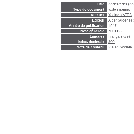
Titre :
Abdelkader (Abd
Type de document :
texte imprimé
Auteurs :
Yacine KATEB
Editeur :
Alger (Algérie)
Année de publication :
1947
Note générale :
70011229
Langues :
Français (
fre
)
Index. décimale :
300
Note de contenu :
Vie en Société