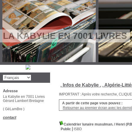
LA KABYLIE EN 7001 LIVRES
. Infos de Kabylie .
. Algérie-Litté
Adresse
IMPORTANT : Après votre recherche, CLIQUEZ su
La Kabylie en 7001 Livres
Gérard Lambert Bretagne
A partir de cette page vous pouvez :
Retourner au premier écran avec les dernièr
( GéLamBre )
contact
Calendrier lunaire musulman.
/ Henri (P
Public
ISBD