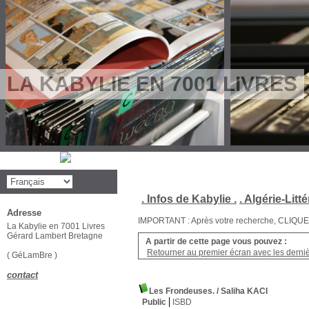
LA KABYLIE EN 7001 LIVRES
. Infos de Kabylie .
. Algérie-Litté
Adresse
IMPORTANT : Après votre recherche, CLIQUEZ su
La Kabylie en 7001 Livres
Gérard Lambert Bretagne
A partir de cette page vous pouvez :
Retourner au premier écran avec les dernièr
( GéLamBre )
contact
Les Frondeuses.
/ Saliha KACI
Public
ISBD