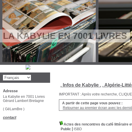
LA KABYLIE EN 7001 LIVRES
. Infos de Kabylie .
. Algérie-Litté
Adresse
IMPORTANT : Après votre recherche, CLIQUEZ su
La Kabylie en 7001 Livres
Gérard Lambert Bretagne
A partir de cette page vous pouvez :
Retourner au premier écran avec les dernièr
( GéLamBre )
contact
Actes des rencontres du café littéraire e
Public
ISBD