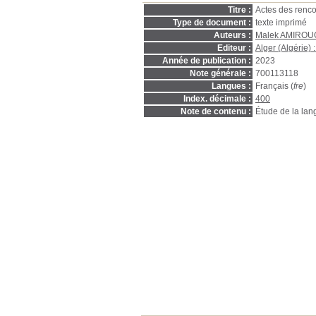
Titre :
Actes des renco
Type de document :
texte imprimé
Auteurs :
Malek AMIRO
Editeur :
Alger (Algérie) 
Année de publication :
2023
Note générale :
700113118
Langues :
Français (
fre
)
Index. décimale :
400
Note de contenu :
Étude de la lan