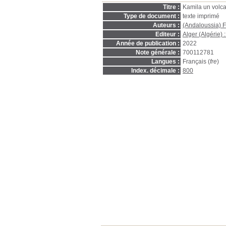
Titre :
Kamila un volca
Type de document :
texte imprimé
Auteurs :
(Andaloussia) 
Editeur :
Alger (Algérie) 
Année de publication :
2022
Note générale :
700112781
Langues :
Français (
fre
)
Index. décimale :
800