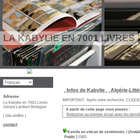
LA KABYLIE EN 7001 LIVRES
. Infos de Kabylie .
. Algérie-Litté
Adresse
IMPORTANT : Après votre recherche, CLIQUEZ su
La Kabylie en 7001 Livres
Gérard Lambert Bretagne
A partir de cette page vous pouvez :
Retourner au premier écran avec les dernièr
( GéLamBre )
contact
Kamila un volcan de sentiments.
/ (Anda
Public
ISBD