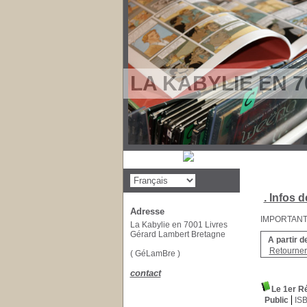
LA KABYLIE EN 7
. Infos d
Adresse
IMPORTANT : 
La Kabylie en 7001 Livres
Gérard Lambert Bretagne
A partir d
Retourner 
( GéLamBre )
contact
Le 1er Ré
Public
IS