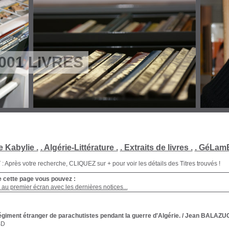
001 LIVRES
e Kabylie .
. Algérie-Littérature .
. Extraits de livres .
. GéLamB
Après votre recherche, CLIQUEZ sur + pour voir les détails des Titres trouvés !
e cette page vous pouvez :
au premier écran avec les dernières notices...
giment étranger de parachutistes pendant la guerre d'Algérie.
/ Jean BALAZU
BD