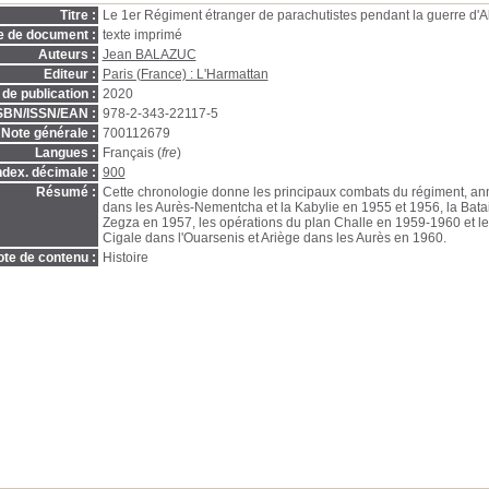
Titre :
Le 1er Régiment étranger de parachutistes pendant la guerre d'Al
e de document :
texte imprimé
Auteurs :
Jean BALAZUC
Editeur :
Paris (France) : L'Harmattan
de publication :
2020
SBN/ISSN/EAN :
978-2-343-22117-5
Note générale :
700112679
Langues :
Français (
fre
)
ndex. décimale :
900
Résumé :
Cette chronologie donne les principaux combats du régiment, an
dans les Aurès-Nementcha et la Kabylie en 1955 et 1956, la Batai
Zegza en 1957, les opérations du plan Challe en 1959-1960 et 
Cigale dans l'Ouarsenis et Ariège dans les Aurès en 1960.
te de contenu :
Histoire