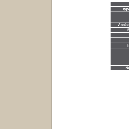
Typ
Année 
I
I
No