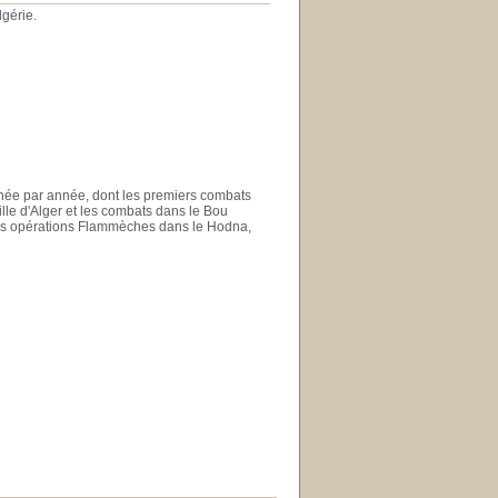
gérie.
née par année, dont les premiers combats
lle d'Alger et les combats dans le Bou
les opérations Flammèches dans le Hodna,