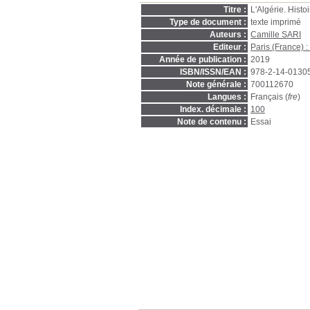
Titre :
L'Algérie. Hist
Type de document :
texte imprimé
Auteurs :
Camille SARI
Editeur :
Paris (France) 
Année de publication :
2019
ISBN/ISSN/EAN :
978-2-14-0130
Note générale :
700112670
Langues :
Français (
fre
)
Index. décimale :
100
Note de contenu :
Essai