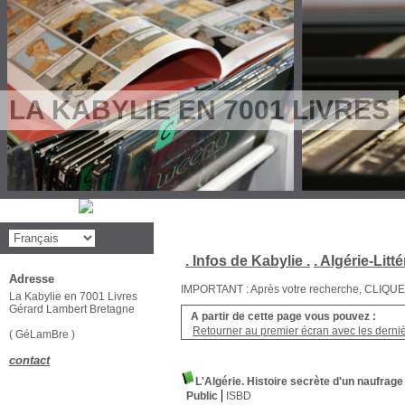
LA KABYLIE EN 7001 LIVRES
. Infos de Kabylie .
. Algérie-Litté
Adresse
IMPORTANT : Après votre recherche, CLIQUEZ su
La Kabylie en 7001 Livres
Gérard Lambert Bretagne
A partir de cette page vous pouvez :
Retourner au premier écran avec les dernièr
( GéLamBre )
contact
L'Algérie. Histoire secrète d'un naufrag
Public
ISBD