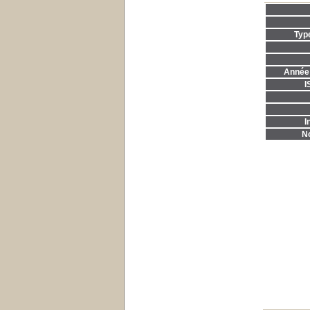
Typ
Année 
I
I
No