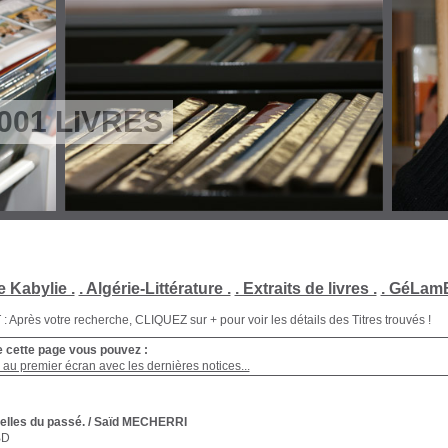
001 LIVRES
e Kabylie .
. Algérie-Littérature .
. Extraits de livres .
. GéLamB
Après votre recherche, CLIQUEZ sur + pour voir les détails des Titres trouvés !
e cette page vous pouvez :
au premier écran avec les dernières notices...
elles du passé.
/ Saïd MECHERRI
BD