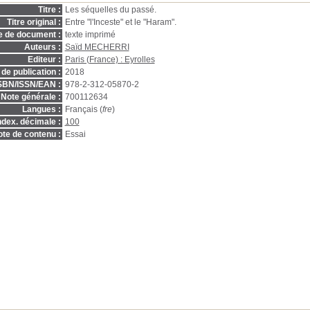
Titre :
Les séquelles du passé.
Titre original :
Entre "l'Inceste" et le "Haram".
e de document :
texte imprimé
Auteurs :
Saïd MECHERRI
Editeur :
Paris (France) : Eyrolles
de publication :
2018
SBN/ISSN/EAN :
978-2-312-05870-2
Note générale :
700112634
Langues :
Français (
fre
)
ndex. décimale :
100
te de contenu :
Essai