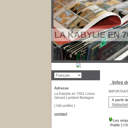
LA KABYLIE EN 7
. Infos d
Adresse
IMPORTANT : 
La Kabylie en 7001 Livres
Gérard Lambert Bretagne
A partir d
Retourner 
( GéLamBre )
contact
Les séqu
Public
IS