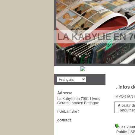
LA KABYLIE EN 7
. Infos d
Adresse
IMPORTANT : 
La Kabylie en 7001 Livres
Gérard Lambert Bretagne
A partir d
Retourner 
( GéLamBre )
contact
Les 2000
Public
IS