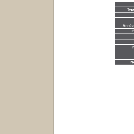
Typ
Année 
I
I
No