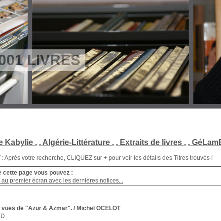
001 LIVRES
e Kabylie .
. Algérie-Littérature .
. Extraits de livres .
. GéLamB
Après votre recherche, CLIQUEZ sur + pour voir les détails des Titres trouvés !
e cette page vous pouvez :
au premier écran avec les dernières notices...
 vues de "Azur & Azmar".
/ Michel OCELOT
BD