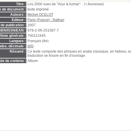
Titre :
Les 2000 vues de "Azur & Azmar". : (+Jeunesse)
e de document :
texte imprimé
Auteurs :
Michel OCELOT
Editeur :
Paris (France) : Nathan
de publication :
2007
SBN/ISSN/EAN :
978-2-09-251587-7
Note générale :
700112445
Langues :
Français (
fre
)
ndex. décimale :
800
Résumé :
Ce texte comporte des phrases en arabe classique, en hébreu, e
traduction se trouve en fin d'ouvrage.
te de contenu :
Album