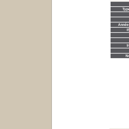
Typ
Année 
I
I
No