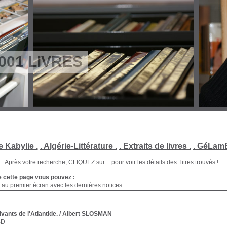
001 LIVRES
e Kabylie .
. Algérie-Littérature .
. Extraits de livres .
. GéLamB
Après votre recherche, CLIQUEZ sur + pour voir les détails des Titres trouvés !
e cette page vous pouvez :
au premier écran avec les dernières notices...
vants de l'Atlantide.
/ Albert SLOSMAN
BD