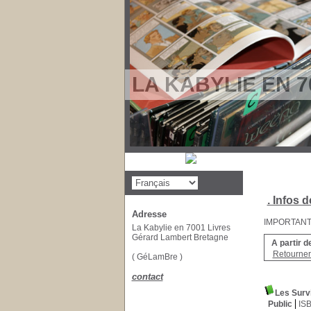
LA KABYLIE EN 7
. Infos d
Adresse
IMPORTANT : 
La Kabylie en 7001 Livres
Gérard Lambert Bretagne
A partir d
Retourner 
( GéLamBre )
contact
Les Survi
Public
IS