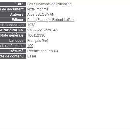
Titre :
Les Survivants de l'Atlantide.
e de document :
texte imprimé
Auteurs :
Albert SLOSMAN
Editeur :
Paris (France) : Robert Laffont
de publication :
1978
SBN/ISSN/EAN :
978-2-221-22914-9
Note générale :
700112330
Langues :
Français (
fre
)
ndex. décimale :
100
Résumé :
Réédité par FeniXX
te de contenu :
Essai