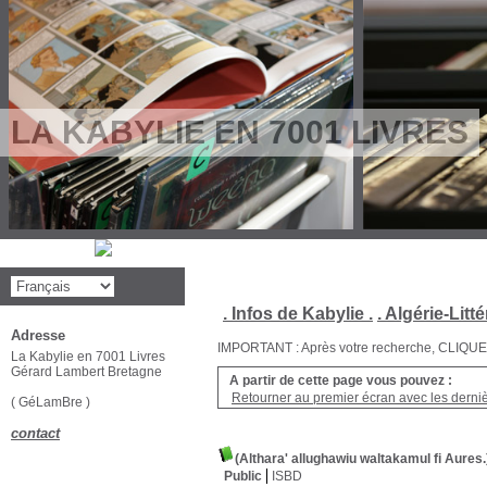
LA KABYLIE EN 7001 LIVRES
. Infos de Kabylie .
. Algérie-Litté
Adresse
IMPORTANT : Après votre recherche, CLIQUEZ su
La Kabylie en 7001 Livres
Gérard Lambert Bretagne
A partir de cette page vous pouvez :
Retourner au premier écran avec les dernièr
( GéLamBre )
contact
(Althara' allughawiu waltakamul fi Aures.
Public
ISBD