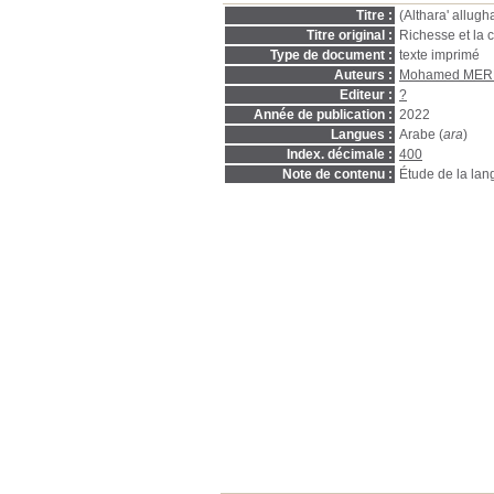
Titre :
(Althara' allugh
Titre original :
Richesse et la 
Type de document :
texte imprimé
Auteurs :
Mohamed MER
Editeur :
?
Année de publication :
2022
Langues :
Arabe (
ara
)
Index. décimale :
400
Note de contenu :
Étude de la lan