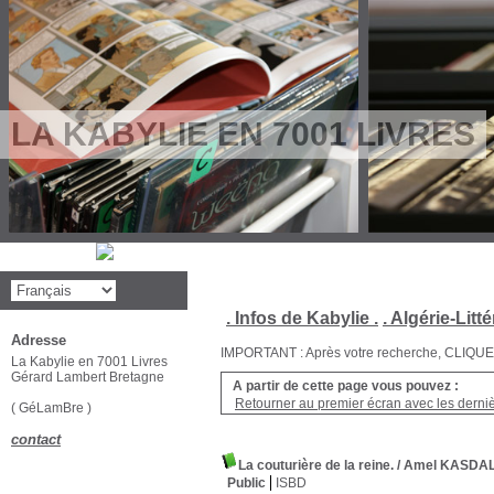
LA KABYLIE EN 7001 LIVRES
. Infos de Kabylie .
. Algérie-Litté
Adresse
IMPORTANT : Après votre recherche, CLIQUEZ su
La Kabylie en 7001 Livres
Gérard Lambert Bretagne
A partir de cette page vous pouvez :
Retourner au premier écran avec les dernièr
( GéLamBre )
contact
La couturière de la reine.
/ Amel KASDAL
Public
ISBD