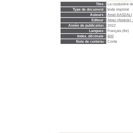
Titre :
La couturière de
Type de document :
texte imprimé
Auteurs :
Amel KASDALI
Editeur :
Alger (Algérie) 
Année de publication :
2022
Langues :
Français (
fre
)
Index. décimale :
800
Note de contenu :
Conte