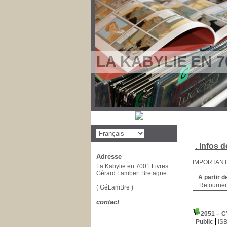
LA KABYLIE EN 7
. Infos d
Adresse
IMPORTANT : 
La Kabylie en 7001 Livres
Gérard Lambert Bretagne
A partir d
Retourner 
( GéLamBre )
contact
2051 – C
Public
IS