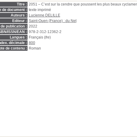
Titre :
2051 – C’est sur la cendre que poussent les plus beaux cyclame
e de document :
texte imprimé
Auteurs :
Lucienne DELILLE
Editeur :
Saint-Ouen (France) : du Net
de publication :
2022
SBN/ISSN/EAN :
978-2-312-12362-2
Langues :
Français (
fre
)
ndex. décimale :
800
te de contenu :
Roman