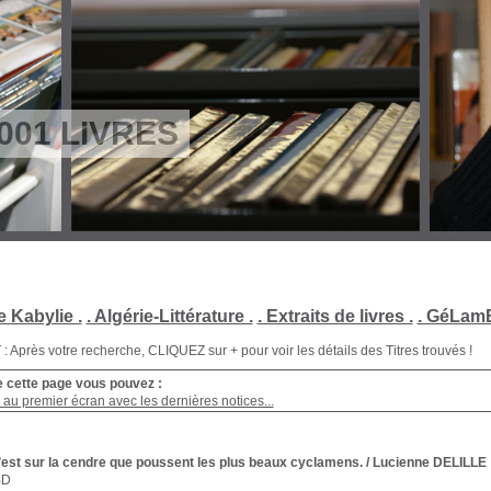
001 LIVRES
e Kabylie .
. Algérie-Littérature .
. Extraits de livres .
. GéLamB
Après votre recherche, CLIQUEZ sur + pour voir les détails des Titres trouvés !
e cette page vous pouvez :
au premier écran avec les dernières notices...
’est sur la cendre que poussent les plus beaux cyclamens.
/ Lucienne DELILLE
BD