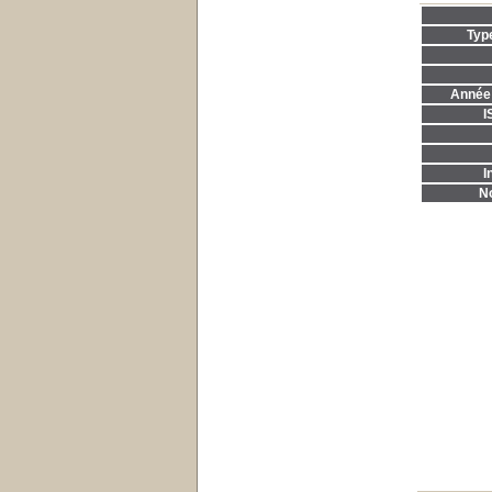
Typ
Année 
I
I
No