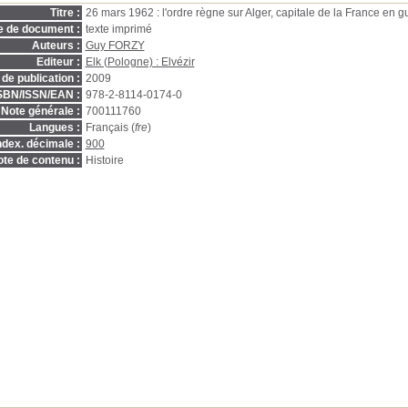
Titre :
26 mars 1962 : l'ordre règne sur Alger, capitale de la France en 
e de document :
texte imprimé
Auteurs :
Guy FORZY
Editeur :
Elk (Pologne) : Elvézir
de publication :
2009
SBN/ISSN/EAN :
978-2-8114-0174-0
Note générale :
700111760
Langues :
Français (
fre
)
ndex. décimale :
900
te de contenu :
Histoire