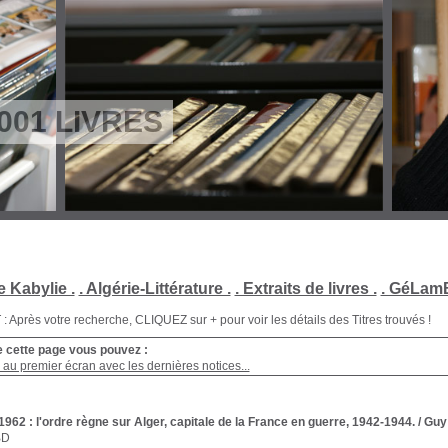
001 LIVRES
e Kabylie .
. Algérie-Littérature .
. Extraits de livres .
. GéLamB
Après votre recherche, CLIQUEZ sur + pour voir les détails des Titres trouvés !
e cette page vous pouvez :
au premier écran avec les dernières notices...
962 : l'ordre règne sur Alger, capitale de la France en guerre, 1942-1944.
/ Gu
BD