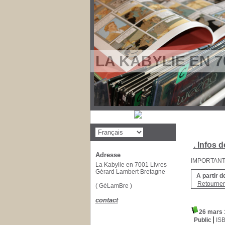
LA KABYLIE EN 7
. Infos d
Adresse
IMPORTANT : 
La Kabylie en 7001 Livres
Gérard Lambert Bretagne
A partir d
Retourner 
( GéLamBre )
contact
26 mars 1
Public
IS