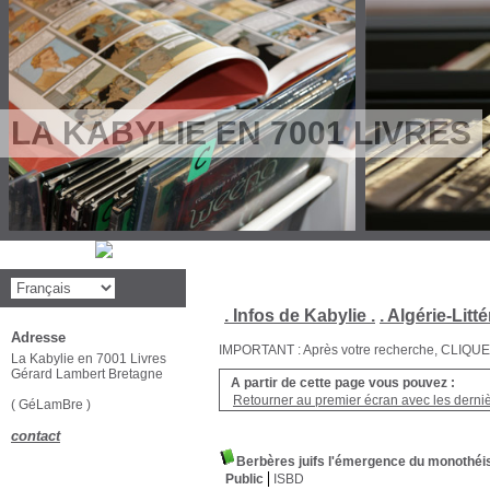
LA KABYLIE EN 7001 LIVRES
. Infos de Kabylie .
. Algérie-Litté
Adresse
IMPORTANT : Après votre recherche, CLIQUEZ su
La Kabylie en 7001 Livres
Gérard Lambert Bretagne
A partir de cette page vous pouvez :
Retourner au premier écran avec les dernièr
( GéLamBre )
contact
Berbères juifs l'émergence du monothéi
Public
ISBD