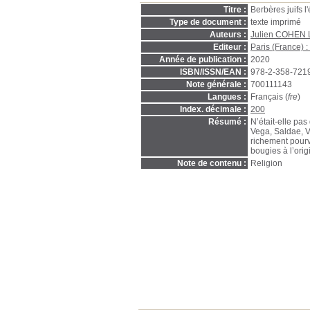
Titre :
Berbères juifs 
Type de document :
texte imprimé
Auteurs :
Julien COHE
Editeur :
Paris (France) 
Année de publication :
2020
ISBN/ISSN/EAN :
978-2-358-721
Note générale :
700111143
Langues :
Français (
fre
)
Index. décimale :
200
Résumé :
N’était-elle pas
Vega, Saldae, V
richement pourv
bougies à l’orig
Note de contenu :
Religion