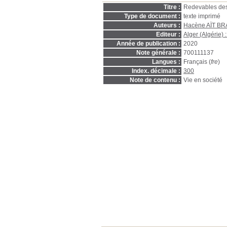
Titre :
Redevables des 
Type de document :
texte imprimé
Auteurs :
Hacène AÏT B
Editeur :
Alger (Algérie) 
Année de publication :
2020
Note générale :
700111137
Langues :
Français (
fre
)
Index. décimale :
300
Note de contenu :
Vie en société