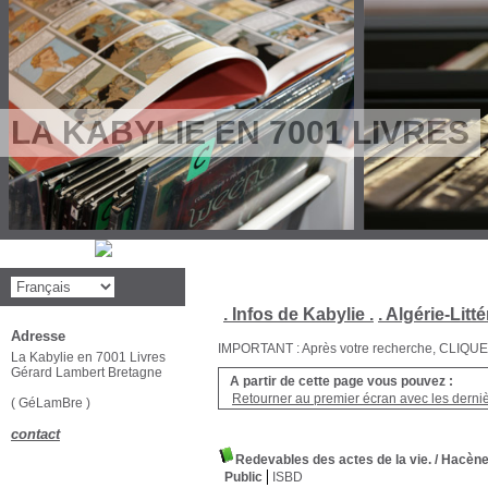
LA KABYLIE EN 7001 LIVRES
. Infos de Kabylie .
. Algérie-Litté
Adresse
IMPORTANT : Après votre recherche, CLIQUEZ su
La Kabylie en 7001 Livres
Gérard Lambert Bretagne
A partir de cette page vous pouvez :
Retourner au premier écran avec les dernièr
( GéLamBre )
contact
Redevables des actes de la vie.
/ Hacèn
Public
ISBD