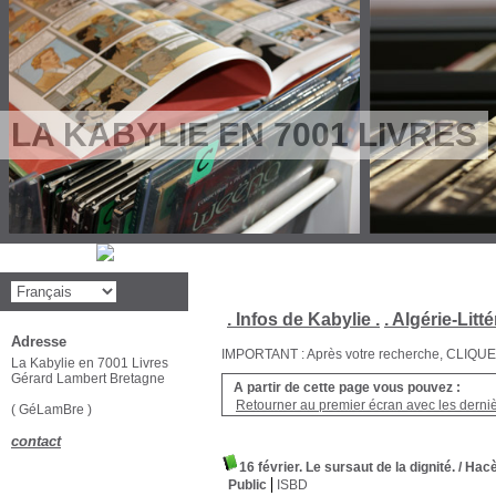
LA KABYLIE EN 7001 LIVRES
. Infos de Kabylie .
. Algérie-Litté
Adresse
IMPORTANT : Après votre recherche, CLIQUEZ su
La Kabylie en 7001 Livres
Gérard Lambert Bretagne
A partir de cette page vous pouvez :
Retourner au premier écran avec les dernièr
( GéLamBre )
contact
16 février. Le sursaut de la dignité.
/ Hac
Public
ISBD