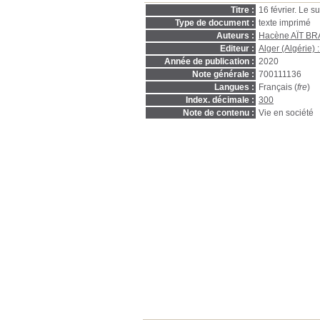
Titre :
16 février. Le su
Type de document :
texte imprimé
Auteurs :
Hacène AÏT B
Editeur :
Alger (Algérie) 
Année de publication :
2020
Note générale :
700111136
Langues :
Français (
fre
)
Index. décimale :
300
Note de contenu :
Vie en société