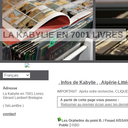
LA KABYLIE EN 7001 LIVRES
. Infos de Kabylie .
. Algérie-Litté
Adresse
IMPORTANT : Après votre recherche, CLIQUEZ su
La Kabylie en 7001 Livres
Gérard Lambert Bretagne
A partir de cette page vous pouvez :
Retourner au premier écran avec les dernièr
( GéLamBre )
contact
Les Orphelins du point B.
/ Fouad AÏSSAN
Public
ISBD