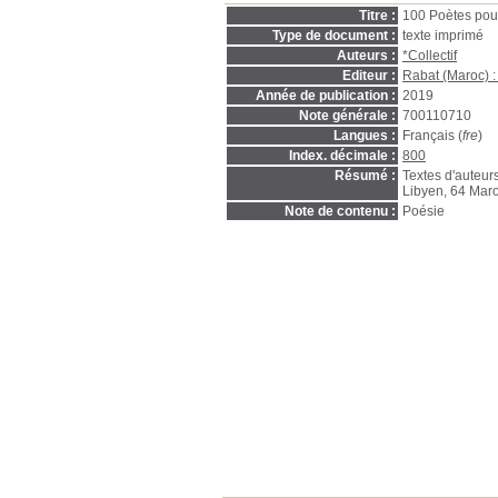
Titre :
100 Poètes pou
Type de document :
texte imprimé
Auteurs :
*Collectif
Editeur :
Rabat (Maroc) 
Année de publication :
2019
Note générale :
700110710
Langues :
Français (
fre
)
Index. décimale :
800
Résumé :
Textes d'auteu
Libyen, 64 Maro
Note de contenu :
Poésie