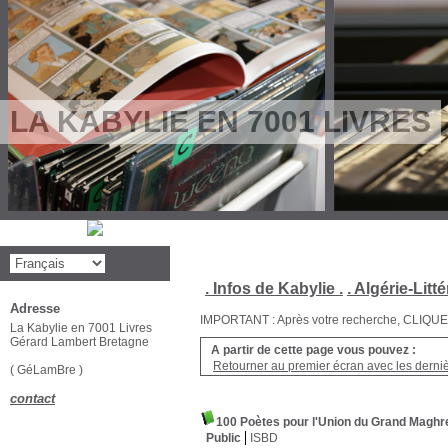
LA KABYLIE EN 7001 LIVRES
. Infos de Kabylie .
. Algérie-Litté
Adresse
IMPORTANT : Après votre recherche, CLIQUEZ su
La Kabylie en 7001 Livres
Gérard Lambert Bretagne
A partir de cette page vous pouvez :
Retourner au premier écran avec les dernièr
( GéLamBre )
contact
100 Poètes pour l'Union du Grand Maghr
Public
ISBD