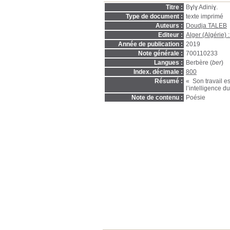
Titre :
Bɣlɣ Adiniɣ.
Type de document :
texte imprimé
Auteurs :
Doudja TALEB
Editeur :
Alger (Algérie) 
Année de publication :
2019
Note générale :
700110233
Langues :
Berbère (
ber
)
Index. décimale :
800
Résumé :
« Son travail e
l’intelligence d
Note de contenu :
Poésie