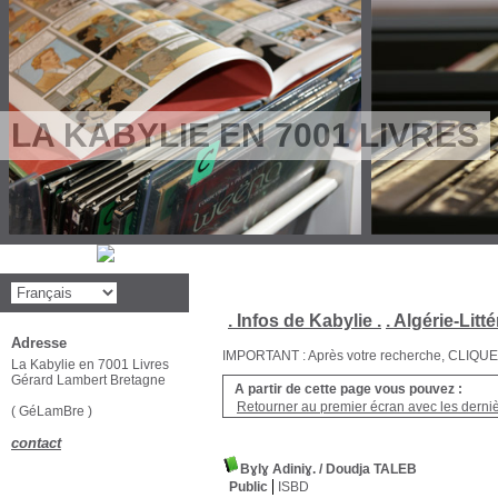
LA KABYLIE EN 7001 LIVRES
. Infos de Kabylie .
. Algérie-Litté
Adresse
IMPORTANT : Après votre recherche, CLIQUEZ su
La Kabylie en 7001 Livres
Gérard Lambert Bretagne
A partir de cette page vous pouvez :
Retourner au premier écran avec les dernièr
( GéLamBre )
contact
Bɣlɣ Adiniɣ.
/ Doudja TALEB
Public
ISBD