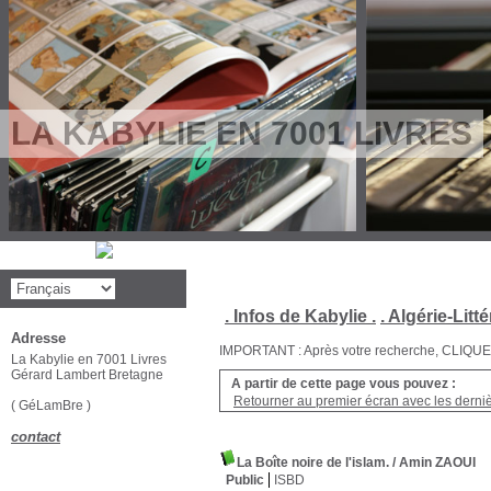
LA KABYLIE EN 7001 LIVRES
. Infos de Kabylie .
. Algérie-Litté
Adresse
IMPORTANT : Après votre recherche, CLIQUEZ su
La Kabylie en 7001 Livres
Gérard Lambert Bretagne
A partir de cette page vous pouvez :
Retourner au premier écran avec les dernièr
( GéLamBre )
contact
La Boîte noire de l'islam.
/ Amin ZAOUI
Public
ISBD