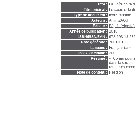
Titre :
La Boîte noire d
Titre original :
Le sacré et la 
Type de document :
texte imprimé
Auteurs :
Amin ZAOUI
Editeur :
Béjaïa (Algérie) 
Année de publication :
2018
ISBN/ISSN/EAN :
978-993-13-28
Note générale :
700110155
Langues :
Français (
fre
)
Index. décimale :
200
Résumé :
« Connu pour se
dans la société,
réunit ses chro
Note de contenu :
Religion