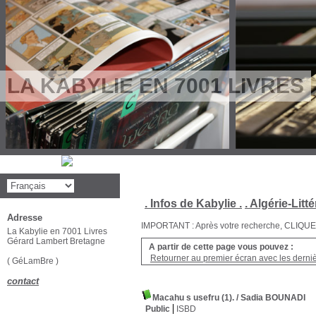
LA KABYLIE EN 7001 LIVRES
. Infos de Kabylie .
. Algérie-Litté
Adresse
IMPORTANT : Après votre recherche, CLIQUEZ su
La Kabylie en 7001 Livres
Gérard Lambert Bretagne
A partir de cette page vous pouvez :
Retourner au premier écran avec les dernièr
( GéLamBre )
contact
Macahu s usefru (1).
/ Sadia BOUNADI
Public
ISBD