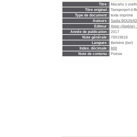
Titre :
Macahu s usefru
Titre original :
Tamqerqert d tfi
Type de document :
texte imprimé
Auteurs :
Sadia BOUNAD
Editeur :
Alger (Algérie) 
Année de publication :
2017
Note générale :
70019816
Langues :
Berbère (
ber
)
Index. décimale :
800
Note de contenu :
Poésie