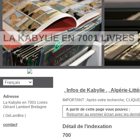
LA KABYLIE EN 7001 LIVRES
. Infos de Kabylie .
. Algérie-Litté
Adresse
IMPORTANT : Après votre recherche, CLIQUEZ su
La Kabylie en 7001 Livres
Gérard Lambert Bretagne
A partir de cette page vous pouvez :
Retourner au premier écran avec les dernièr
( GéLamBre )
contact
Détail de l'indexation
700