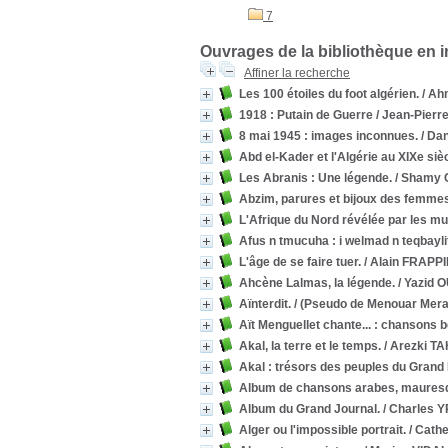
7
Ouvrages de la bibliothèque en 
Affiner la recherche
Les 100 étoiles du foot algérien.
/ Ah
1918 : Putain de Guerre
/ Jean-Pier
8 mai 1945 : images inconnues.
/ Da
Abd el-Kader et l'Algérie au XIXe siè
Les Abranis : Une légende.
/ Shamy 
Abzim, parures et bijoux des femmes
L'Afrique du Nord révélée par les m
Afus n tmucuha : i welmad n teqbayli
L'âge de se faire tuer.
/ Alain FRAPP
Ahcène Lalmas, la légende.
/ Yazid 
Aïnterdit.
/ (Pseudo de Menouar Mera
Aït Menguellet chante... : chansons
Akal, la terre et le temps.
/ Arezki T
Akal : trésors des peuples du Grand
Album de chansons arabes, mauresq
Album du Grand Journal.
/ Charles 
Alger ou l'impossible portrait.
/ Cath