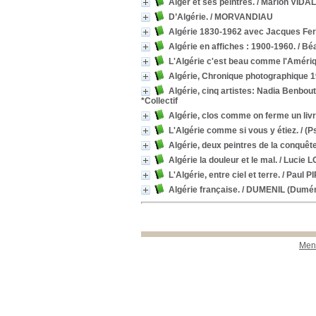
Alger et ses peintres.
/ Marion VIDA
D’Algérie.
/ MORVANDIAU
Algérie 1830-1962 avec Jacques Fer
Algérie en affiches : 1900-1960.
/ Bé
L'Algérie c'est beau comme l'Améri
Algérie, Chronique photographique 
Algérie, cinq artistes: Nadia Benbou
*Collectif
Algérie, clos comme on ferme un livre
L'Algérie comme si vous y étiez.
/ (P
Algérie, deux peintres de la conquêt
Algérie la douleur et le mal.
/ Lucie 
L'Algérie, entre ciel et terre.
/ Paul P
Algérie française.
/ DUMENIL (Dumén
Ment