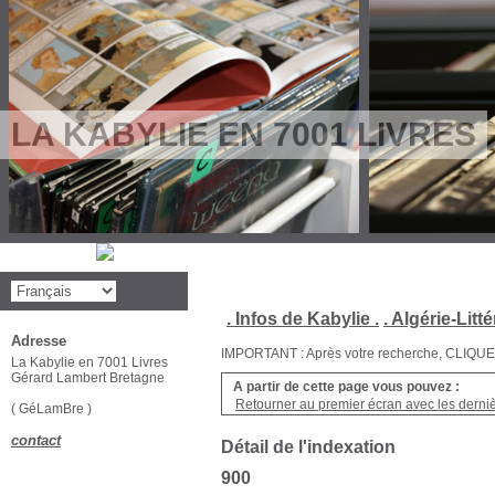
LA KABYLIE EN 7001 LIVRES
. Infos de Kabylie .
. Algérie-Litté
Adresse
IMPORTANT : Après votre recherche, CLIQUEZ su
La Kabylie en 7001 Livres
Gérard Lambert Bretagne
A partir de cette page vous pouvez :
Retourner au premier écran avec les dernièr
( GéLamBre )
contact
Détail de l'indexation
900