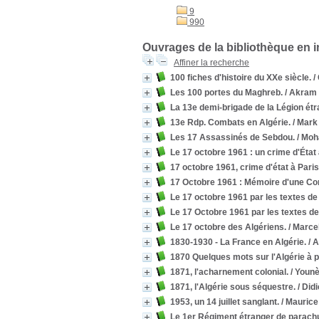
9
990
Ouvrages de la bibliothèque en 
Affiner la recherche
100 fiches d'histoire du XXe siècle.
/
Les 100 portes du Maghreb.
/ Akram
La 13e demi-brigade de la Légion étr
13e Rdp. Combats en Algérie.
/ Mar
Les 17 Assassinés de Sebdou.
/ Mo
Le 17 octobre 1961 : un crime d'État 
17 octobre 1961, crime d'état à Paris
17 Octobre 1961 : Mémoire d'une C
Le 17 octobre 1961 par les textes de
Le 17 Octobre 1961 par les textes de
Le 17 octobre des Algériens.
/ Marcel
1830-1930 - La France en Algérie.
/ 
1870 Quelques mots sur l'Algérie à p
1871, l'acharnement colonial.
/ Youn
1871, l'Algérie sous séquestre.
/ Did
1953, un 14 juillet sanglant.
/ Mauric
Le 1er Régiment étranger de parachut