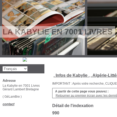
LA KABYLIE EN 7001 LIVRES
. Infos de Kabylie .
. Algérie-Litté
Adresse
IMPORTANT : Après votre recherche, CLIQUEZ su
La Kabylie en 7001 Livres
Gérard Lambert Bretagne
A partir de cette page vous pouvez :
Retourner au premier écran avec les dernièr
( GéLamBre )
contact
Détail de l'indexation
990