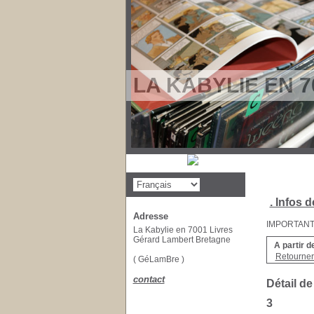
LA KABYLIE EN 7
. Infos d
Adresse
IMPORTANT : 
La Kabylie en 7001 Livres
Gérard Lambert Bretagne
A partir d
Retourner 
( GéLamBre )
contact
Détail de
3