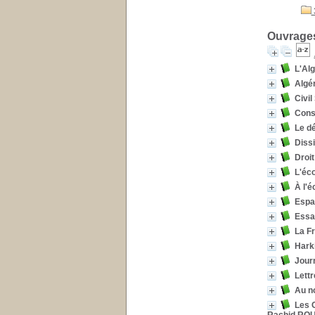
Ouvrages
L'Alg
Algér
Civil
Cons
Le dé
Diss
Droit
L'éco
À l'é
Espa
Essai
La F
Harki
Journ
Lett
Au n
Les O