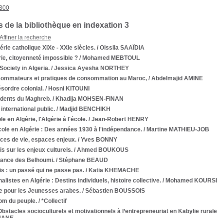
300
 de la bibliothèque en indexation 3
Affiner la recherche
érie catholique XIXe - XXIe siècles.
/ Oissila SAAÏDIA
ie, citoyenneté impossible ?
/ Mohamed MEBTOUL
 Society in Algeria.
/ Jessica Ayesha NORTHEY
ommateurs et pratiques de consommation au Maroc,
/ Abdelmajid AMINE
sordre colonial.
/ Hosni KITOUNI
idents du Maghreb.
/ Khadija MOHSEN-FINAN
 international public.
/ Madjid BENCHIKH
le en Algérie, l'Algérie à l'école.
/ Jean-Robert HENRY
cole en Algérie : Des années 1930 à l'indépendance.
/ Martine MATHIEU-JOB
ces de vie, espaces enjeux.
/ Yves BONNY
s sur les enjeux culturels.
/ Ahmed BOUKOUS
rance des Belhoumi.
/ Stéphane BEAUD
s : un passé qui ne passe pas.
/ Katia KHEMACHE
alistes en Algérie : Destins individuels, histoire collective.
/ Mohamed KOURSI
re pour les Jeunesses arabes.
/ Sébastien BOUSSOIS
om du peuple.
/ *Collectif
bstacles socioculturels et motivationnels à l’entrepreneuriat en Kabylie rura