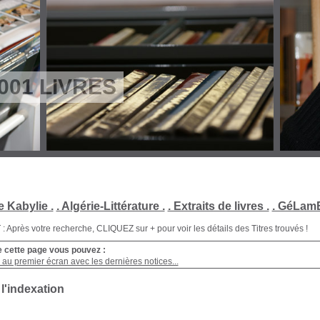
001 LIVRES
e Kabylie .
. Algérie-Littérature .
. Extraits de livres .
. GéLamB
Après votre recherche, CLIQUEZ sur + pour voir les détails des Titres trouvés !
e cette page vous pouvez :
au premier écran avec les dernières notices...
 l'indexation