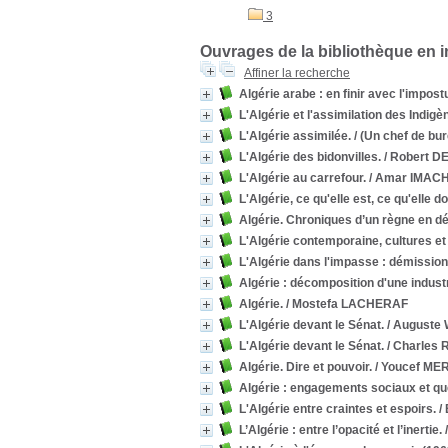
3
Ouvrages de la bibliothèque en 
Affiner la recherche
Algérie arabe : en finir avec l'impost
L'Algérie et l'assimilation des Indi
L'Algérie assimilée.
/ (Un chef de b
L'Algérie des bidonvilles.
/ Robert 
L'Algérie au carrefour.
/ Amar IMAC
L'Algérie, ce qu'elle est, ce qu'elle do
Algérie. Chroniques d’un règne en dé
L'Algérie contemporaine, cultures et 
L'Algérie dans l'impasse : démission
Algérie : décomposition d'une industr
Algérie.
/ Mostefa LACHERAF
L'Algérie devant le Sénat.
/ Auguste
L'Algérie devant le Sénat.
/ Charles
Algérie. Dire et pouvoir.
/ Youcef ME
Algérie : engagements sociaux et que
L'Algérie entre craintes et espoirs.
/
L’Algérie : entre l’opacité et l’inertie.