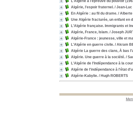
L'Algérie à l'épreuve du pouvoir (196
Algérie, l'espoir fraternel.
/ Jean-Luc
En Algérie : au fil du drame.
/ Albert
Une Algérie fracturée, un enfant en 
L'Algérie française. Immigrants et In
Algérie, France, Islam.
/ Joseph JUR
Algérie-France : jeunesse, ville et ma
L'Algérie en guerre civile.
/ Akram B
Algérie La guerre des clans, À bas l’
Algérie. Une guerre à la société.
/ Sa
L'Algérie de l'Indépendance à la cou
Algérie de l'indépendance à l'état d'
Algérie-Kabylie.
/ Hugh ROBERTS
Ment