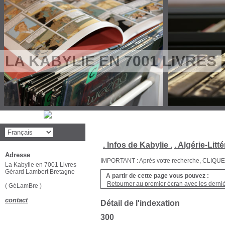
LA KABYLIE EN 7001 LIVRES
. Infos de Kabylie .
. Algérie-Litté
Adresse
IMPORTANT : Après votre recherche, CLIQUEZ su
La Kabylie en 7001 Livres
Gérard Lambert Bretagne
A partir de cette page vous pouvez :
Retourner au premier écran avec les dernièr
( GéLamBre )
contact
Détail de l'indexation
300