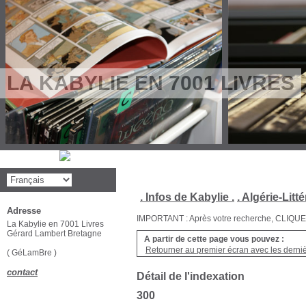
LA KABYLIE EN 7001 LIVRES
. Infos de Kabylie .
. Algérie-Litté
Adresse
IMPORTANT : Après votre recherche, CLIQUEZ su
La Kabylie en 7001 Livres
Gérard Lambert Bretagne
A partir de cette page vous pouvez :
Retourner au premier écran avec les dernièr
( GéLamBre )
contact
Détail de l'indexation
300