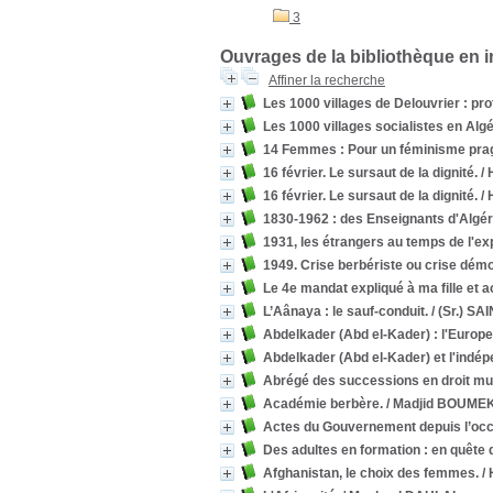
3
Ouvrages de la bibliothèque en 
Affiner la recherche
Les 1000 villages de Delouvrier : pr
Les 1000 villages socialistes en Algé
14 Femmes : Pour un féminisme pra
16 février. Le sursaut de la dignité.
/ 
16 février. Le sursaut de la dignité.
/ 
1830-1962 : des Enseignants d'Algéri
1931, les étrangers au temps de l'exp
1949. Crise berbériste ou crise dém
Le 4e mandat expliqué à ma fille et
L’Aânaya : le sauf-conduit.
/ (Sr.) S
Abdelkader (Abd el-Kader) : l'Europe 
Abdelkader (Abd el-Kader) et l'indé
Abrégé des successions en droit m
Académie berbère.
/ Madjid BOUME
Actes du Gouvernement depuis l’occu
Des adultes en formation : en quête
Afghanistan, le choix des femmes.
/ 