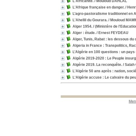
L'Africanité.
/ Mouloud DAHLAL
L'Afrique française en danger.
/ Hen
L’agro-pastoralisme traditionnel en A
L'Ahellil du Gourara.
/ Mouloud MAM
Alger 1954.
/ (Ministère de l'Educati
Alger : étude.
/ Ernest FEYDEAU
Alger, Tunis, Rabat : les dessous du 
Algeria in France : Transpolitics, Ra
L’Algérie en 100 questions : un pay
Algérie 2019-2020 : Le Peuple insurg
Algérie 2019. La reconquête.
/ Sala
L'Algérie 50 ans après : nation, socié
L'Algérie accuse : Le calvaire du peu
Ment