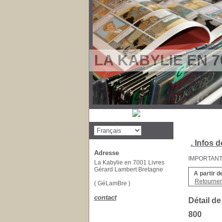
LA KABYLIE EN 7
. Infos d
Adresse
IMPORTANT : 
La Kabylie en 7001 Livres
Gérard Lambert Bretagne
A partir d
Retourner 
( GéLamBre )
contact
Détail de
800