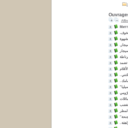
Ouvrages
Affi
Митт
.لخوف
.جار
سيجار
رناطة
 تضمد
لأقلام
. ني
. مك
ّومي
ائلات
 تغضب
لمطر
. هقة