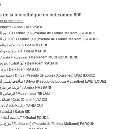
8
 de la bibliothèque en indexation 800
ner la recherche
євості.
/ Anna ZALEVSKA
أقاليم ا
/ Fadhila (el) (Pseudo de Fadhila Melkemi) FAROUK
اكتشاف الشهوة.
/ Fadhila (el) (Pseudo de Fadhila Melkemi) FAROUK
الكاسكيطة والسي
/ Ghani MAHDI
الكاسكيطة وال
/ Ghani MAHDI
المحروسة لا تشبه غ
/ Belkacem MEGHZOUCHENE
أيها القلب الجريح
/ Belkacem RABAHI
برج ا
/ Belkacem RABAHI
جسد يسكن
/ Dihya (Pseudo de Louiza Aouzelleg) LWIZ (LOUIZ)
سأقذف نفسي أما
/ Dihya (Pseudo de Louiza Aouzelleg) LWIZ (LOUIZ)
"غريب في مارسيليا"
/ Amira HASSANI
قرطاس الر
/ Massinissa TIBLALI
قصائد م
/ Ccix (Cheikh) LYAZID
لا
/ Abdelkader YAHIAOUI
لطخات ا
/ Salah SID
''ما دمت أملك أجنحة''
/ Khaled FOUDIL
مزاج مرا
/ Fadhila (el) (Pseudo de Fadhila Melkemi) FAROUK