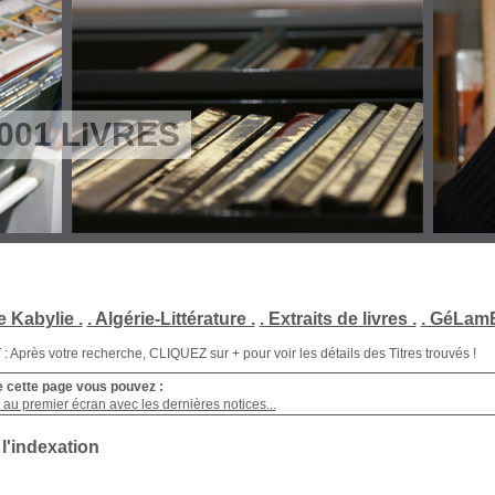
001 LIVRES
e Kabylie .
. Algérie-Littérature .
. Extraits de livres .
. GéLamB
Après votre recherche, CLIQUEZ sur + pour voir les détails des Titres trouvés !
e cette page vous pouvez :
au premier écran avec les dernières notices...
 l'indexation