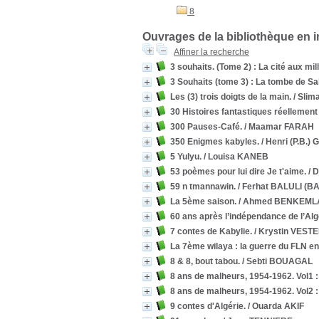
8
Ouvrages de la bibliothèque en 
Affiner la recherche
3 souhaits. (Tome 2) : La cité aux mil
3 Souhaits (tome 3) : La tombe de S
Les (3) trois doigts de la main.
/ Sli
30 Histoires fantastiques réellement
300 Pauses-Café.
/ Maamar FARAH
350 Enigmes kabyles.
/ Henri (P.B.)
5 Yulyu.
/ Louisa KANEB
53 poèmes pour lui dire Je t'aime.
/ D
59 n tmannawin.
/ Ferhat BALULI (B
La 5ème saison.
/ Ahmed BENKEML
60 ans après l’indépendance de l’Alg
7 contes de Kabylie.
/ Krystin VES
La 7ème wilaya : la guerre du FLN en
8 & 8, bout tabou.
/ Sebti BOUAGAL
8 ans de malheurs, 1954-1962. Vol1 : 
8 ans de malheurs, 1954-1962. Vol2 
9 contes d'Algérie.
/ Ouarda AKIF