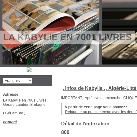
LA KABYLIE EN 7001 LIVRES
. Infos de Kabylie .
. Algérie-Litté
Adresse
IMPORTANT : Après votre recherche, CLIQUEZ su
La Kabylie en 7001 Livres
Gérard Lambert Bretagne
A partir de cette page vous pouvez :
Retourner au premier écran avec les dernièr
( GéLamBre )
contact
Détail de l'indexation
800