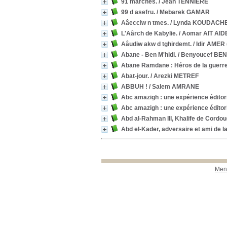
91 marches.
/ Jean TENNIERE
99 d asefru.
/ Mebarek GAMAR
Aâecciw n tmes.
/ Lynda KOUDACH
L'Aârch de Kabylie.
/ Aomar AIT AIDE
Aâudiw akw d tghirdemt.
/ Idir AMER
Abane - Ben M'hidi.
/ Benyoucef BE
Abane Ramdane : Héros de la guerre 
Abat-jour.
/ Arezki METREF
ABBUH !
/ Salem AMRANE
Abc amazigh : une expérience éditori
Abc amazigh : une expérience éditori
Abd al-Rahman III, Khalife de Cordou
Abd el-Kader, adversaire et ami de l
Ment