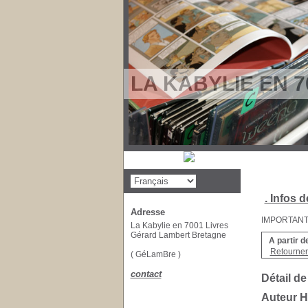
LA KABYLIE EN 7
. Infos d
Adresse
IMPORTANT : 
La Kabylie en 7001 Livres
Gérard Lambert Bretagne
A partir d
Retourner 
( GéLamBre )
contact
Détail de
Auteur 