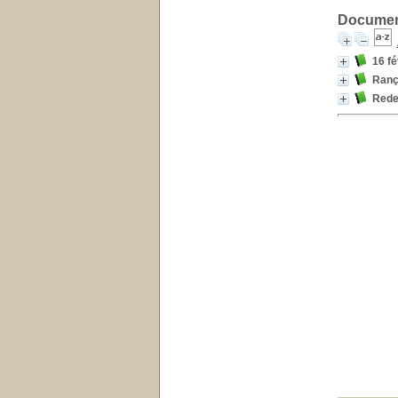
Document
16 fé
Ranço
Redev