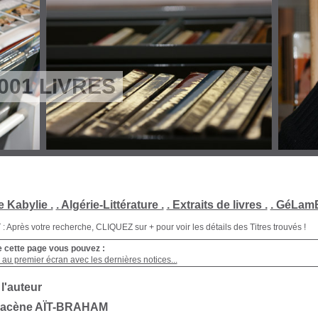
001 LIVRES
e Kabylie .
. Algérie-Littérature .
. Extraits de livres .
. GéLamB
Après votre recherche, CLIQUEZ sur + pour voir les détails des Titres trouvés !
e cette page vous pouvez :
au premier écran avec les dernières notices...
 l'auteur
Hacène AÏT-BRAHAM