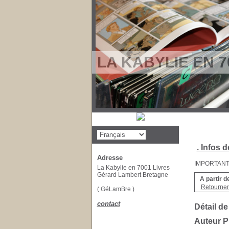
LA KABYLIE EN 7
. Infos d
Adresse
IMPORTANT : 
La Kabylie en 7001 Livres
Gérard Lambert Bretagne
A partir d
Retourner 
( GéLamBre )
contact
Détail de
Auteur 