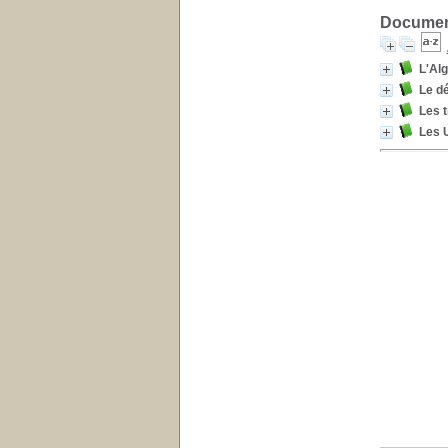
Document
L'Alg
Le d
Les t
Les U