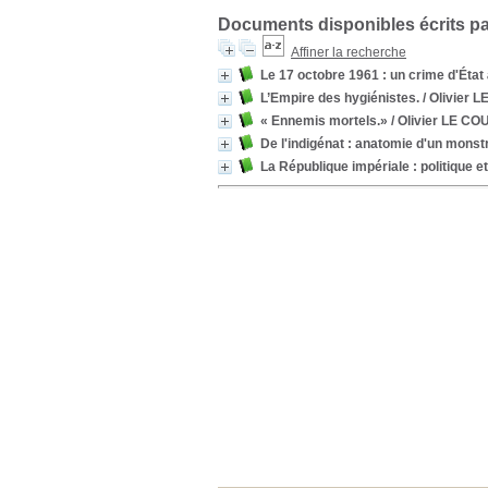
Documents disponibles écrits pa
Affiner la recherche
Le 17 octobre 1961 : un crime d'État 
L’Empire des hygiénistes.
/ Olivier
« Ennemis mortels.»
/ Olivier LE 
De l'indigénat : anatomie d'un monstr
La République impériale : politique e