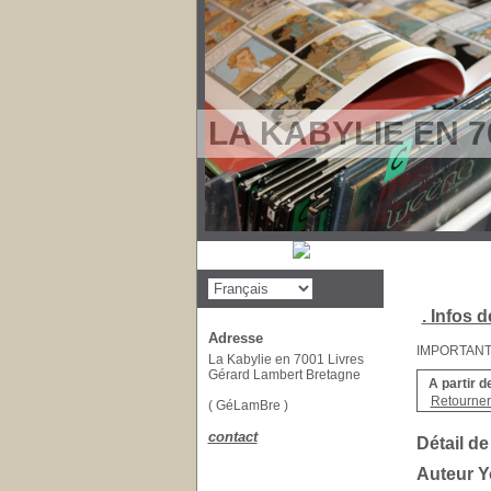
LA KABYLIE EN 7
. Infos d
Adresse
IMPORTANT : 
La Kabylie en 7001 Livres
Gérard Lambert Bretagne
A partir d
Retourner 
( GéLamBre )
contact
Détail de
Auteur 