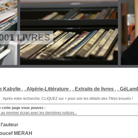
001 LIVRES
e Kabylie .
. Algérie-Littérature .
. Extraits de livres .
. GéLamB
Après votre recherche, CLIQUEZ sur + pour voir les détails des Titres trouvés !
e cette page vous pouvez :
au premier écran avec les dernières notices...
 l'auteur
Youcef MERAH