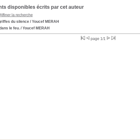
s disponibles écrits par cet auteur
Affiner la recherche
riffes du silence
/ Youcef MERAH
dans le feu.
/ Youcef MERAH
page 1/1