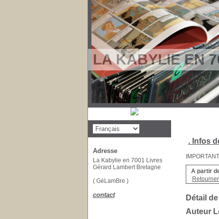
LA KABYLIE EN 7
. Infos d
Adresse
IMPORTANT : 
La Kabylie en 7001 Livres
Gérard Lambert Bretagne
A partir d
Retourner 
( GéLamBre )
contact
Détail de
Auteur 