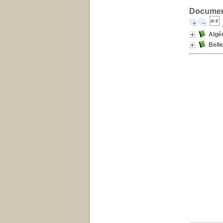
Document
Algér
Belle