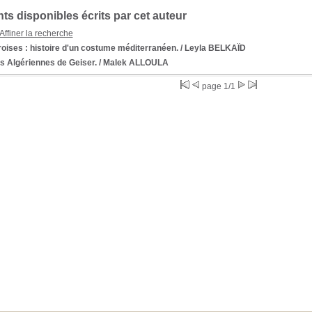
s disponibles écrits par cet auteur
Affiner la recherche
oises : histoire d'un costume méditerranéen.
/ Leyla BELKAÏD
s Algériennes de Geiser.
/ Malek ALLOULA
page 1/1