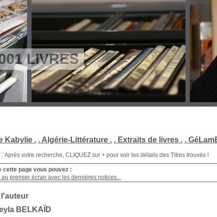
001 LIVRES
e Kabylie .
. Algérie-Littérature .
. Extraits de livres .
. GéLamB
Après votre recherche, CLIQUEZ sur + pour voir les détails des Titres trouvés !
e cette page vous pouvez :
au premier écran avec les dernières notices...
 l'auteur
Leyla BELKAÏD