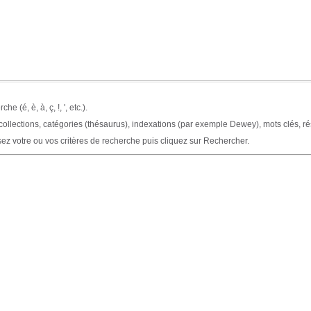
he (é, è, à, ç, !, ', etc.).
collections, catégories (thésaurus), indexations (par exemple Dewey), mots clés, r
ez votre ou vos critères de recherche puis cliquez sur Rechercher.