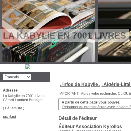
LA KABYLIE EN 7001 LIVRES
. Infos de Kabylie .
. Algérie-Litté
Adresse
IMPORTANT : Après votre recherche, CLIQUEZ su
La Kabylie en 7001 Livres
Gérard Lambert Bretagne
A partir de cette page vous pouvez :
Retourner au premier écran avec les dernièr
( GéLamBre )
contact
Détail de l'éditeur
Éditeur Association Kyrollos