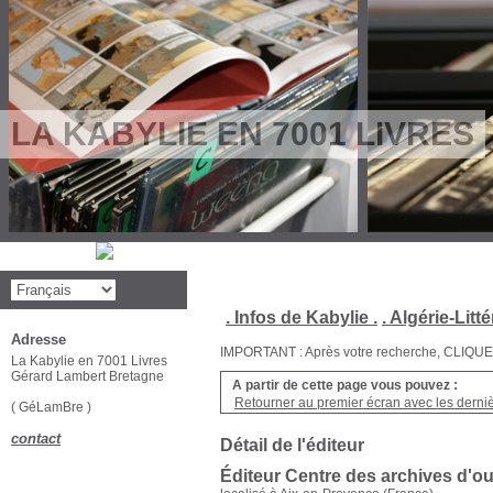
LA KABYLIE EN 7001 LIVRES
. Infos de Kabylie .
. Algérie-Litté
Adresse
IMPORTANT : Après votre recherche, CLIQUEZ su
La Kabylie en 7001 Livres
Gérard Lambert Bretagne
A partir de cette page vous pouvez :
Retourner au premier écran avec les dernièr
( GéLamBre )
contact
Détail de l'éditeur
Éditeur Centre des archives d'o