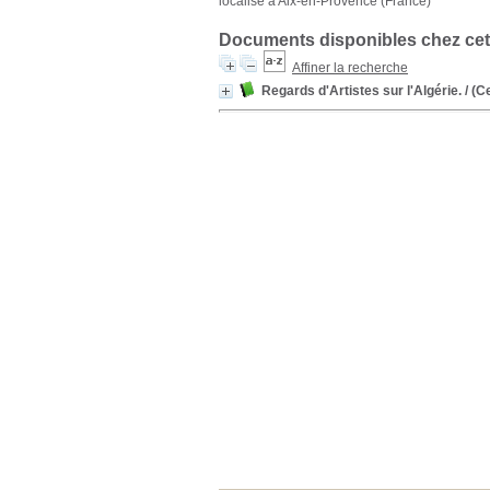
localisé à Aix-en-Provence (France)
Documents disponibles chez cet
Affiner la recherche
Regards d'Artistes sur l'Algérie.
/ (C