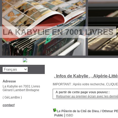
LA KABYLIE EN 7001 LIVRES
. Infos de Kabylie .
. Algérie-Litté
Adresse
IMPORTANT : Après votre recherche, CLIQUEZ su
La Kabylie en 7001 Livres
Gérard Lambert Bretagne
A partir de cette page vous pouvez :
Retourner au premier écran avec les dernièr
( GéLamBre )
contact
Le Pèlerin de la Cité de Dieu.
/ Othmar P
Public
ISBD