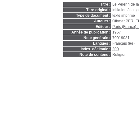
Titre :
Le Pèlerin de la
Titre original :
Initiation à la s
Type de document :
texte imprimé
Auteurs :
Othmar PERLE
Editeur :
Paris (France) 
Année de publication :
1957
Note générale :
70019081
Langues :
Français (
fre
)
Index. décimale :
200
Note de contenu :
Religion