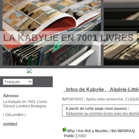
LA KABYLIE EN 7001 LIVRES
. Infos de Kabylie .
. Algérie-Litté
Adresse
IMPORTANT : Après votre recherche, CLIQUEZ su
La Kabylie en 7001 Livres
Gérard Lambert Bretagne
A partir de cette page vous pouvez :
Retourner au premier écran avec les dernièr
( GéLamBre )
contact
Why I Am Not a Muslim.
/ Ibn WARRAQ
Public
ISBD