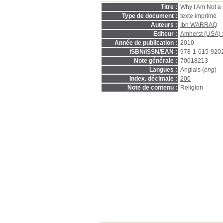
Titre :
Why I Am Not a
Type de document :
texte imprimé
Auteurs :
Ibn WARRAQ
Editeur :
Amherst (USA) 
Année de publication :
2010
ISBN/ISSN/EAN :
978-1-615-920
Note générale :
70018213
Langues :
Anglais (
eng
)
Index. décimale :
200
Note de contenu :
Religion