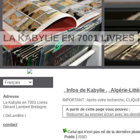
LA KABYLIE EN 7001 LIVRES
. Infos de Kabylie .
. Algérie-Litté
Adresse
IMPORTANT : Après votre recherche, CLIQUEZ su
La Kabylie en 7001 Livres
Gérard Lambert Bretagne
A partir de cette page vous pouvez :
Retourner au premier écran avec les dernièr
( GéLamBre )
contact
Celui qui n'est pas né de la dernière pluie
Public
ISBD