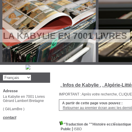
LA KABYLIE EN 7001 LIVRES
. Infos de Kabylie .
. Algérie-Litté
Adresse
IMPORTANT : Après votre recherche, CLIQUEZ su
La Kabylie en 7001 Livres
Gérard Lambert Bretagne
A partir de cette page vous pouvez :
Retourner au premier écran avec les dernièr
( GéLamBre )
contact
"Traduction de ""Histoire ecclésiastiq
Public
ISBD