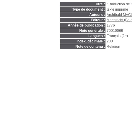
Titre :
"Traduction de 
Type de document :
texte imprimé
Auteurs :
Archibald MAC
Editeur :
Maestricht (Bel
Année de publication :
1776
Note générale :
70010069
Langues :
Français (
fre
)
Index. décimale :
200
Note de contenu :
Religion