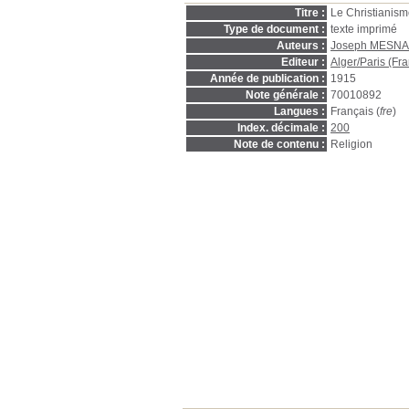
Titre :
Le Christianisme
Type de document :
texte imprimé
Auteurs :
Joseph MESN
Editeur :
Alger/Paris (Fra
Année de publication :
1915
Note générale :
70010892
Langues :
Français (
fre
)
Index. décimale :
200
Note de contenu :
Religion