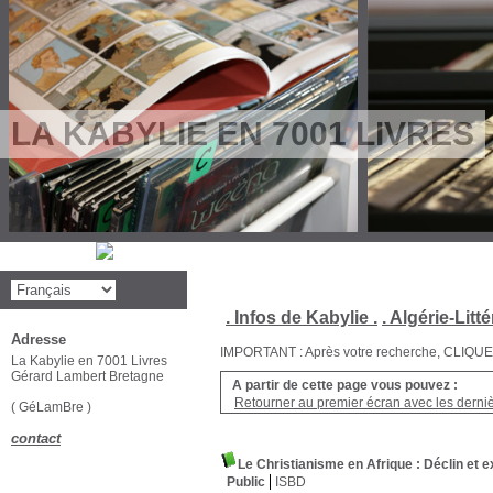
LA KABYLIE EN 7001 LIVRES
. Infos de Kabylie .
. Algérie-Litté
Adresse
IMPORTANT : Après votre recherche, CLIQUEZ su
La Kabylie en 7001 Livres
Gérard Lambert Bretagne
A partir de cette page vous pouvez :
Retourner au premier écran avec les dernièr
( GéLamBre )
contact
Le Christianisme en Afrique : Déclin et ex
Public
ISBD