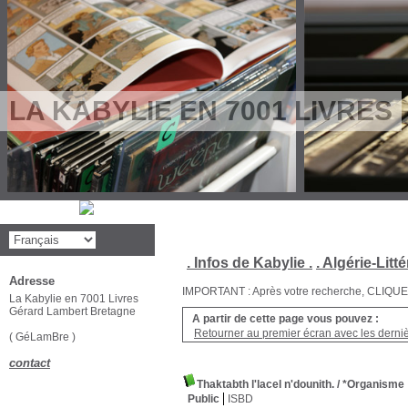
LA KABYLIE EN 7001 LIVRES
. Infos de Kabylie .
. Algérie-Litté
Adresse
IMPORTANT : Après votre recherche, CLIQUEZ su
La Kabylie en 7001 Livres
Gérard Lambert Bretagne
A partir de cette page vous pouvez :
Retourner au premier écran avec les dernièr
( GéLamBre )
contact
Thaktabth l'lacel n'dounith.
/ *Organisme
Public
ISBD