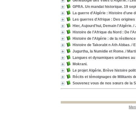
Généalogie des Villes d’Algérie.
/ Le
GPRA. Un mandat historique. 19 sept
La guerre d'Algérie : Histoire d'une 
Les guerres d'Afrique : Des origines 
Hier, Aujourd'hui, Demain l'Algérie.
/
Histoire de l'Afrique du Nord : De l’An
Histoire de l'Algérie : de la résilienc
Histoire de Takorabt n Ath Abbas.
/ 
Jugurtha, la Numidie et Rome.
/ Mar
Langues et dynamiques urbaines au
Mokrani.
Le projet Algérie. Brève histoire poli
Récits et témoignages de Militants d
Souvenez vous de nos sœurs de la
Ment