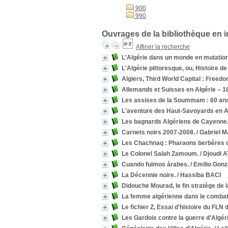
900
990
Ouvrages de la bibliothèque en i
Affiner la recherche
L'Algérie dans un monde en mutation
L'Algérie pittoresque, ou, Histoire d
Algiers, Third World Capital : Freed
Allemands et Suisses en Algérie – 1
Les assises de la Soummam : 60 ans 
L'aventure des Haut-Savoyards en Alg
Les bagnards Algériens de Cayenne
Carnets noirs 2007-2008.
/ Gabriel 
Les Chachnaq : Pharaons berbères d
Le Colonel Salah Zamoum.
/ Djoudi 
Cuando fuimos árabes.
/ Emilio Gon
La Décennie noire.
/ Hassiba BACI
Didouche Mourad, le fin stratège de l
La femme algérienne dans le combat 
Le fichier Z, Essai d'histoire du FLN 
Les Gardois contre la guerre d'Algéri