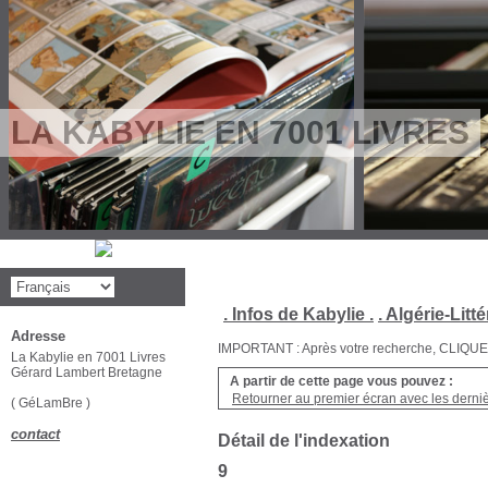
LA KABYLIE EN 7001 LIVRES
. Infos de Kabylie .
. Algérie-Litté
Adresse
IMPORTANT : Après votre recherche, CLIQUEZ su
La Kabylie en 7001 Livres
Gérard Lambert Bretagne
A partir de cette page vous pouvez :
Retourner au premier écran avec les dernièr
( GéLamBre )
contact
Détail de l'indexation
9