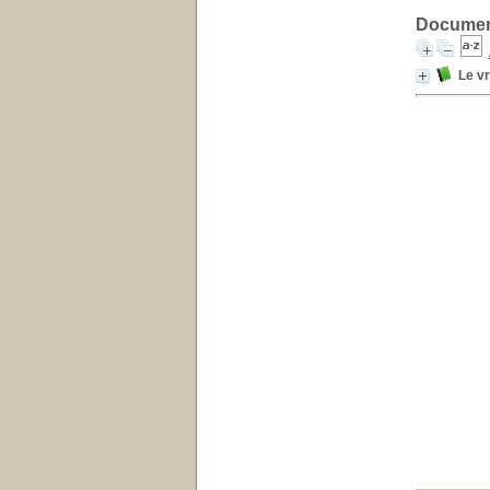
Document
Le vr