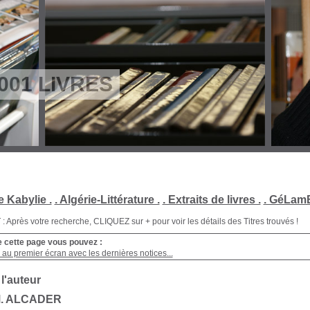
001 LIVRES
e Kabylie .
. Algérie-Littérature .
. Extraits de livres .
. GéLamB
Après votre recherche, CLIQUEZ sur + pour voir les détails des Titres trouvés !
e cette page vous pouvez :
au premier écran avec les dernières notices...
 l'auteur
M. ALCADER