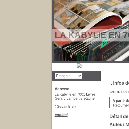
LA KABYLIE EN 7
. Infos d
Adresse
IMPORTANT : 
La Kabylie en 7001 Livres
Gérard Lambert Bretagne
A partir d
Retourner 
( GéLamBre )
contact
Détail de
Auteur 