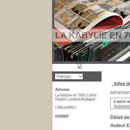
LA KABYLIE EN 7
. Infos d
Adresse
IMPORTANT : 
La Kabylie en 7001 Livres
Gérard Lambert Bretagne
A partir d
Retourner 
( GéLamBre )
contact
Détail de
Auteur 