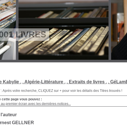
001 LIVRES
e Kabylie .
. Algérie-Littérature .
. Extraits de livres .
. GéLamB
Après votre recherche, CLIQUEZ sur + pour voir les détails des Titres trouvés !
e cette page vous pouvez :
au premier écran avec les dernières notices...
 l'auteur
Ernest GELLNER