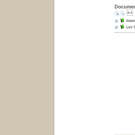
Document
Islam
Les S